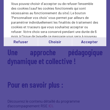
Vous pouvez choisir d'accepter ou de refuser l'ensemble
nombreuses actions de solidarité sur les territoires
des cookies (sauf les cookies fonctionnels qui sont
bretons.
1 CERCLE Prospective et Impact Positif
, pour
nécessaires au fonctionnement du site). Le bouton
aller plus loin en matière de veille, d’innovation et de
'Personnaliser vos choix' vous permet par ailleurs de
transformation des modèles économiques. Le
paramétrer individuellement les finalités de traitement des
premier groupe de travail étant dédié à la mise en
cookies et traceurs que vous souhaitez accepter ou
œuvre de la CSRD.
refuser. Votre choix sera conservé pendant une durée de 6
mois à l'issue de laquelle ce message vous sera à nouveau
affiché..
Refuser
Choisir
Accepter
Vous pouvez modifier votre choix à tout moment en
Une approche pédagogique
cliquant sur le lien
'cookies'
en bas de page.
dynamique et collective !
Pour en savoir plus :
Découvrez le contenu détaillé du programme
d’accompagnement RSE
ICI
.