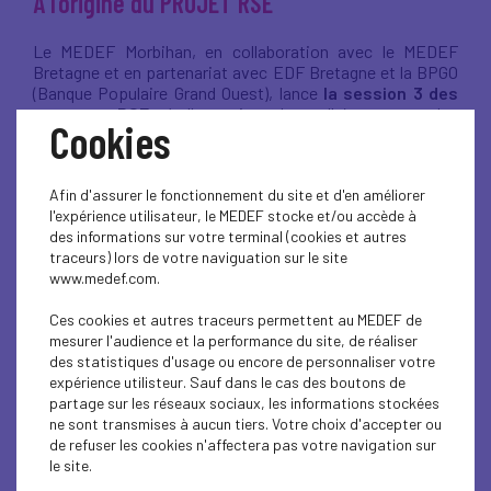
À l’origine du PROJET RSE
Le MEDEF Morbihan, en collaboration avec le MEDEF
Bretagne et en partenariat avec EDF Bretagne et la BPGO
(Banque Populaire Grand Ouest), lance
la session 3 des
parcours RSE,
à l’attention des adhérents, et des
Cookies
entreprises du territoire.
Par ce dispositif d’accompagnement RSE, nous
souhaitons aider les cheffes et chefs d’entreprise et leurs
Afin d'assurer le fonctionnement du site et d'en améliorer
collaborateurs : RH, Achats, Communication …) à engager
l'expérience utilisateur, le MEDEF stocke et/ou accède à
leurs transitions (environnement, climat, société) pour
des informations sur votre terminal (cookies et autres
améliorer leur performance globale et leur impact positif.
traceurs) lors de votre naviguation sur le site
www.medef.com.
Ces cookies et autres traceurs permettent au MEDEF de
La volonté d’offrir un SERVICE RSE utile pour
mesurer l'audience et la performance du site, de réaliser
les entreprises
des statistiques d'usage ou encore de personnaliser votre
expérience utilisteur. Sauf dans le cas des boutons de
partage sur les réseaux sociaux, les informations stockées
3 PARCOURS
conçus sur mesure, selon votre degré
ne sont transmises à aucun tiers. Votre choix d'accepter ou
de maturité RSE, élaborés avec EDF Bretagne et la
de refuser les cookies n'affectera pas votre navigation sur
BPGO, experts dans leurs domaines respectifs
le site.
(sobriété énergétique et solutions décarbonées ;
finance durable) et particulièrement investis dans de