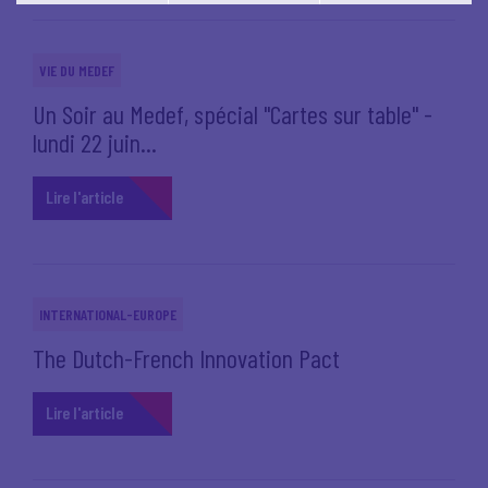
Vous pouvez modifier votre choix à tout moment en
cliquant sur le lien
'cookies'
en bas de page.
VIE DU MEDEF
Un Soir au Medef, spécial "Cartes sur table" -
lundi 22 juin...
Lire l'article
INTERNATIONAL-EUROPE
The Dutch-French Innovation Pact
Lire l'article