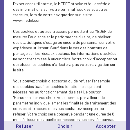
l'expérience utilisateur, le MEDEF stocke et/ou accède à
des informations sur votre terminal (cookies et autres
traceurs) lors de votre naviguation sur le site
ÉCONOMIE
www.medef.com.
Réforme du financement de la sécurité sociale
Ces cookies et autres traceurs permettent au MEDEF de
: les propositions...
mesurer l'audience et la performance du site, de réaliser
des statistiques d'usage ou encore de personnaliser votre
expérience utilisteur. Sauf dans le cas des boutons de
Lire l'article
partage sur les réseaux sociaux, les informations stockées
ne sont transmises à aucun tiers. Votre choix d'accepter ou
de refuser les cookies n'affectera pas votre navigation sur
le site.
Vous pouvez choisir d'accepter ou de refuser l'ensemble
ÉCONOMIE
des cookies (sauf les cookies fonctionnels qui sont
nécessaires au fonctionnement du site). Le bouton
REF Souveraineté - Accélérer ou (encore)
'Personnaliser vos choix' vous permet par ailleurs de
décrocher - lundi 29...
paramétrer individuellement les finalités de traitement des
cookies et traceurs que vous souhaitez accepter ou
refuser. Votre choix sera conservé pendant une durée de 6
Lire l'article
mois à l'issue de laquelle ce message vous sera à nouveau
affiché..
Refuser
Choisir
Accepter