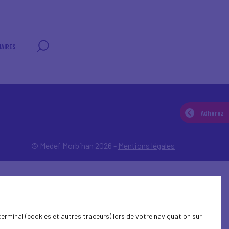
AIRES
Adhérez
© Medef Morbihan 2026 -
Mentions légales
terminal (cookies et autres traceurs) lors de votre naviguation sur