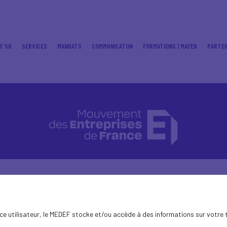
F 56
SERVICES
MANDATS
COMMUNICATON
FORMATIONS | MAFEB
PARTEN
ence utilisateur, le MEDEF stocke et/ou accède à des informations sur votre 