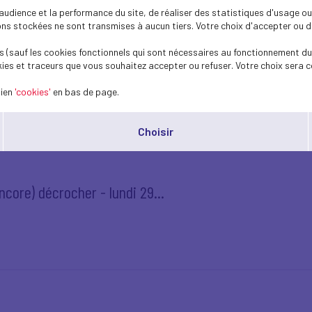
dience et la performance du site, de réaliser des statistiques d'usage ou 
s stockées ne sont transmises à aucun tiers. Votre choix d'accepter ou de 
té sociale : les propositions...
 (sauf les cookies fonctionnels qui sont nécessaires au fonctionnement du 
ies et traceurs que vous souhaitez accepter ou refuser. Votre choix sera c
lien
'cookies'
en bas de page.
Choisir
core) décrocher - lundi 29...