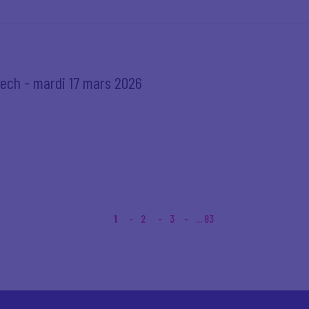
tech - mardi 17 mars 2026
1
2
3
... 83