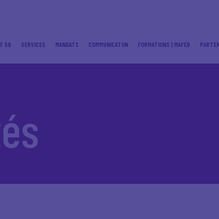
F 56
SERVICES
MANDATS
COMMUNICATON
FORMATIONS | MAFEB
PARTEN
tés