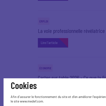
EMPLOI
La voie professionnelle révélatrice
Lire l'article
ÉCONOMIE
Cartes sur table 2026 - Ce que la F
Cookies
Lire l'article
Afin d'assurer le fonctionnement du site et d'en améliorer l'expéri
le site www.medef.com.