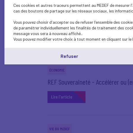
Ces cookies et autres traceurs permettent au MEDEF de mesurer l'au
cas des boutons de partage sur les réseaux sociaux, les information
ÉCONOMIE
Réforme du financement de la sécuri
Vous pouvez choisir d'accepter ou de refuser l'ensemble des cookies
de paramétrer individuellement les finalités de traitement des cook
message vous sera à nouveau affiché..
Lire l'article
Vous pouvez modifier votre choix à tout moment en cliquant sur le 
Refuser
ÉCONOMIE
REF Souveraineté - Accélérer ou (en
Lire l'article
VIE DU MEDEF