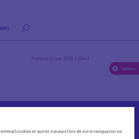
AIRES
Posté le 21 mai 2026 à 15h43
Adhérez
terminal (cookies et autres traceurs) lors de votre naviguation sur
© Medef Morbihan 2026 -
Mentions légales