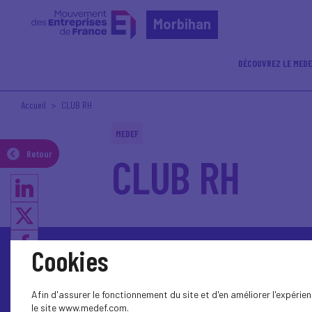
Morbihan
DÉCOUVREZ LE MEDE
Accueil
CLUB RH
MEDEF
Retour
CLUB RH
Cookies
Contactez-nous
Afin d'assurer le fonctionnement du site et d'en améliorer l'expéri
le site www.medef.com.