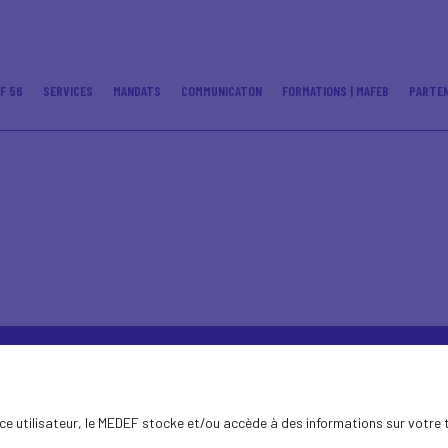
F 56
SERVICES
MANDATS
COMMUNICATON
FORMATIONS | MAFEB
PARTEN
ence utilisateur, le MEDEF stocke et/ou accède à des informations sur votre 