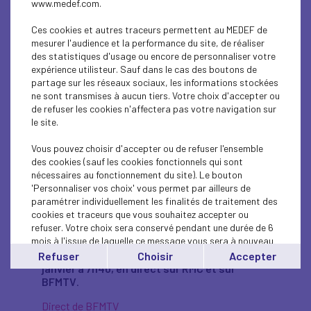
www.medef.com.
Ces cookies et autres traceurs permettent au MEDEF de
mesurer l'audience et la performance du site, de réaliser
DANS LES MÉDIAS
PRESSE
des statistiques d'usage ou encore de personnaliser votre
expérience utilisteur. Sauf dans le cas des boutons de
partage sur les réseaux sociaux, les informations stockées
Geoffroy Roux de
ne sont transmises à aucun tiers. Votre choix d'accepter ou
de refuser les cookies n'affectera pas votre navigation sur
Bézieux en direct
le site.
Vous pouvez choisir d'accepter ou de refuser l'ensemble
sur RMC et sur
des cookies (sauf les cookies fonctionnels qui sont
nécessaires au fonctionnement du site). Le bouton
BFMTV
'Personnaliser vos choix' vous permet par ailleurs de
paramétrer individuellement les finalités de traitement des
cookies et traceurs que vous souhaitez accepter ou
refuser. Votre choix sera conservé pendant une durée de 6
mois à l'issue de laquelle ce message vous sera à nouveau
Geoffroy Roux de Bézieux
, président du Medef,
affiché..
est l'invité de Jean-Jacques Bourdin,
mardi 29
Refuser
Choisir
Accepter
Vous pouvez modifier votre choix à tout moment en
janvier à 7h40, en direct sur RMC et sur
cliquant sur le lien
'cookies'
en bas de page.
BFMTV
.
Direct de BFMTV