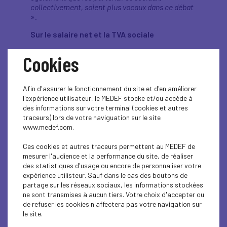
collectivement, soient plus vocaux dans ce débat
».
Sur le salaire net et la TVA sociale
«
La TVA sociale existe déjà puisque 50 milliards
Cookies
de financement de la protection sociale se font
par la TVA, et par ailleurs beaucoup plus par la
CSG. Une de nos ambitions c'est d'apporter de la
Afin d'assurer le fonctionnement du site et d'en améliorer
transparence, de la loyauté, de la clarté dans ce
l'expérience utilisateur, le MEDEF stocke et/ou accède à
débat. Tout comme sur les retraites, où la
des informations sur votre terminal (cookies et autres
capitalisation existe déjà via le Préfon dans la
traceurs) lors de votre naviguation sur le site
fonction publique et dans le privé via les 150
www.medef.com.
milliards d'ores et déjà placés spontanément, par
les salariés. Il faut arrêter de parler pour ne rien
Ces cookies et autres traceurs permettent au MEDEF de
dire. Quand on regarde la structure de
mesurer l'audience et la performance du site, de réaliser
consommation des ménages modestes, auxquels,
des statistiques d'usage ou encore de personnaliser votre
nous sommes particulièrement attentifs car il y a
expérience utilisteur. Sauf dans le cas des boutons de
un vrai sujet de pouvoir d'achat en France, on voit
partage sur les réseaux sociaux, les informations stockées
que le premier poste de dépenses des ménages
ne sont transmises à aucun tiers. Votre choix d'accepter ou
modestes, à 50 %, c'est le logement. Or il n'y a pas
de refuser les cookies n'affectera pas votre navigation sur
de TVA sur le logement, donc on peut augmenter
le site.
le taux de TVA, cela n'impactera pas les dépenses
de logement qui sont excessives malgré tout.