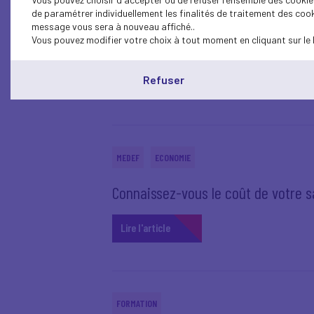
MEDEF
de paramétrer individuellement les finalités de traitement des cook
message vous sera à nouveau affiché..
Vous pouvez modifier votre choix à tout moment en cliquant sur le 
La Sécurité sociale fête ses 80 ans
Refuser
Lire l'article
MEDEF
ECONOMIE
Connaissez-vous le coût de votre s
Lire l'article
FORMATION