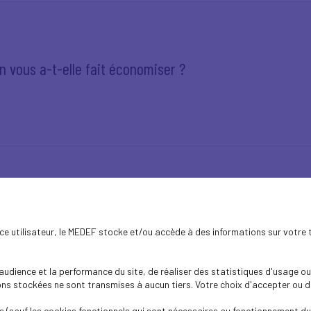
n vous a-t-elle fait économiser ?
du Numérique
ence utilisateur, le MEDEF stocke et/ou accède à des informations sur votre 
dience et la performance du site, de réaliser des statistiques d'usage ou 
s stockées ne sont transmises à aucun tiers. Votre choix d'accepter ou de 
 (sauf les cookies fonctionnels qui sont nécessaires au fonctionnement du 