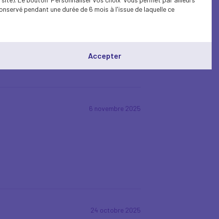
18 novembre 2025
onservé pendant une durée de 6 mois à l'issue de laquelle ce
Accepter
6 novembre 2025
24 octobre 2025