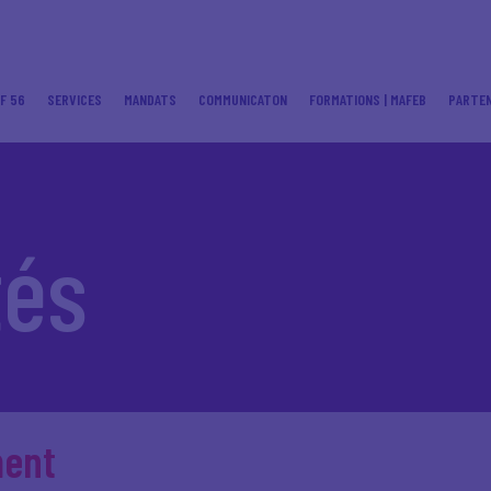
F 56
SERVICES
MANDATS
COMMUNICATON
FORMATIONS | MAFEB
PARTEN
tés
ment