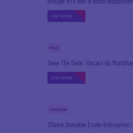
Groupe VYV met à votre disposition
Lire l'article
MEDEF
Save The Date : Oscars du Morbiha
Lire l'article
FORMATION
25ème Semaine Ecole-Entreprise : «