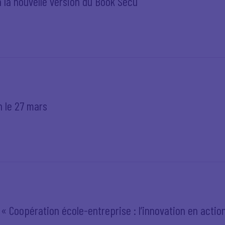
 la nouvelle version du Book Sécu
n le 27 mars
 Coopération école-entreprise : l’innovation en action