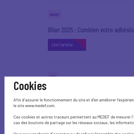
MEDEF
Bilan 2025 : Combien votre adhésio
Lire l'article
RSE
Cookies
Retour sur notre atelier Fresque 
Afin d'assurer le fonctionnement du site et d'en améliorer l'expéri
le site www.medef.com.
Lire l'article
Ces cookies et autres traceurs permettent au MEDEF de mesurer l'au
cas des boutons de partage sur les réseaux sociaux, les information
Vous pouvez choisir d'accepter ou de refuser l'ensemble des cookies