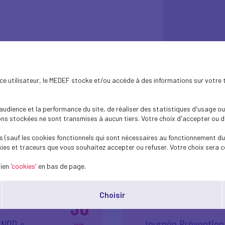
ence utilisateur, le MEDEF stocke et/ou accède à des informations sur votre 
dience et la performance du site, de réaliser des statistiques d'usage ou 
Toutes les actualités
s stockées ne sont transmises à aucun tiers. Votre choix d'accepter ou de 
 (sauf les cookies fonctionnels qui sont nécessaires au fonctionnement du 
ies et traceurs que vous souhaitez accepter ou refuser. Votre choix sera c
lien
'cookies'
en bas de page.
Choisir
30
ONOD «
Journée Prévention 
juin