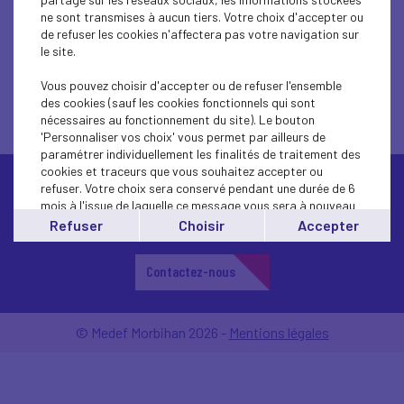
ne sont transmises à aucun tiers. Votre choix d'accepter ou
de refuser les cookies n'affectera pas votre navigation sur
le site.
Vous pouvez choisir d'accepter ou de refuser l'ensemble
des cookies (sauf les cookies fonctionnels qui sont
nécessaires au fonctionnement du site). Le bouton
'Personnaliser vos choix' vous permet par ailleurs de
paramétrer individuellement les finalités de traitement des
cookies et traceurs que vous souhaitez accepter ou
refuser. Votre choix sera conservé pendant une durée de 6
mois à l'issue de laquelle ce message vous sera à nouveau
affiché..
Refuser
Choisir
Accepter
Vous pouvez modifier votre choix à tout moment en
cliquant sur le lien
'cookies'
en bas de page.
Contactez-nous
© Medef Morbihan 2026 -
Mentions légales