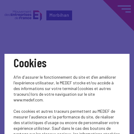
Morbihan
Home
Événements nationaux
Cookies
Événements nationaux
Afin d'assurer le fonctionnement du site et d'en améliorer
l'expérience utilisateur, le MEDEF stocke et/ou accède à
BUSINESS LAW
des informations sur votre terminal (cookies et autres
traceurs) lors de votre naviguation sur le site
BUSINESS LAW
www.medef.com.
GOUVERNANCE ET JURIDIQUE
Ces cookies et autres traceurs permettent au MEDEF de
mesurer l'audience et la performance du site, de réaliser
des statistiques d'usage ou encore de personnaliser votre
GOUVERNANCE ET JURIDIQUE
expérience utilisteur. Sauf dans le cas des boutons de
partage sur les réseaux sociaux, les informations stockées