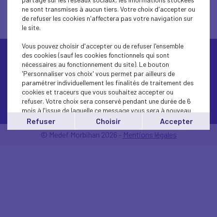
ne sont transmises à aucun tiers. Votre choix d'accepter ou
de refuser les cookies n'affectera pas votre navigation sur
le site.
Vous pouvez choisir d'accepter ou de refuser l'ensemble
des cookies (sauf les cookies fonctionnels qui sont
nécessaires au fonctionnement du site). Le bouton
'Personnaliser vos choix' vous permet par ailleurs de
paramétrer individuellement les finalités de traitement des
cookies et traceurs que vous souhaitez accepter ou
refuser. Votre choix sera conservé pendant une durée de 6
Contactez-nous
mois à l'issue de laquelle ce message vous sera à nouveau
affiché..
Refuser
Choisir
Accepter
Vous pouvez modifier votre choix à tout moment en
© Medef Morbihan 2026 -
Mentions légales
cliquant sur le lien
'cookies'
en bas de page.