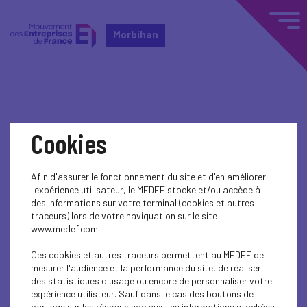
Morbihan
Home
Événements nationaux
Cookies
Événements nationaux
Afin d'assurer le fonctionnement du site et d'en améliorer
l'expérience utilisateur, le MEDEF stocke et/ou accède à
EDUCATION-TRAINING
des informations sur votre terminal (cookies et autres
traceurs) lors de votre naviguation sur le site
Soirée lauréats "Les Taffeurs"
www.medef.com.
Ces cookies et autres traceurs permettent au MEDEF de
mesurer l'audience et la performance du site, de réaliser
des statistiques d'usage ou encore de personnaliser votre
expérience utilisteur. Sauf dans le cas des boutons de
partage sur les réseaux sociaux, les informations stockées