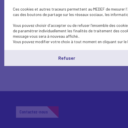
Ces cookies et autres traceurs permettent au MEDEF de mesurer l'au
Atelier : Entrepreneurs, levez les fr
cas des boutons de partage sur les réseaux sociaux, les information
ENTREPRENEURSHIP - SME
Vous pouvez choisir d'accepter ou de refuser l'ensemble des cookies
de paramétrer individuellement les finalités de traitement des cook
Rencontre EuroPP : le financement
message vous sera à nouveau affiché..
Vous pouvez modifier votre choix à tout moment en cliquant sur le 
Refuser
Contactez-nous