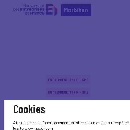
Morbihan
Home
Événements nationaux
Événements nation
ENTREPRENEURSHIP - SME
ENTREPRENEURSHIP - SME
Cookies
ENTREPRENEURSHIP - SME
ENTREPRENEURSHIP - SME
Afin d'assurer le fonctionnement du site et d'en améliorer l'expéri
le site www.medef.com.
ENTREPRENEURSHIP - SME