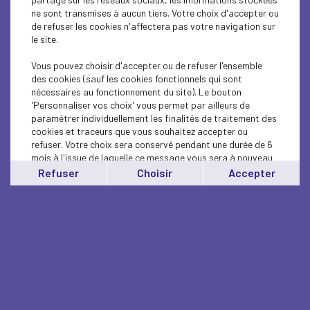
ne sont transmises à aucun tiers. Votre choix d'accepter ou
de refuser les cookies n'affectera pas votre navigation sur
le site.
Vous pouvez choisir d'accepter ou de refuser l'ensemble
des cookies (sauf les cookies fonctionnels qui sont
nécessaires au fonctionnement du site). Le bouton
'Personnaliser vos choix' vous permet par ailleurs de
paramétrer individuellement les finalités de traitement des
cookies et traceurs que vous souhaitez accepter ou
refuser. Votre choix sera conservé pendant une durée de 6
mois à l'issue de laquelle ce message vous sera à nouveau
affiché..
Refuser
Choisir
Accepter
Vous pouvez modifier votre choix à tout moment en
cliquant sur le lien
'cookies'
en bas de page.