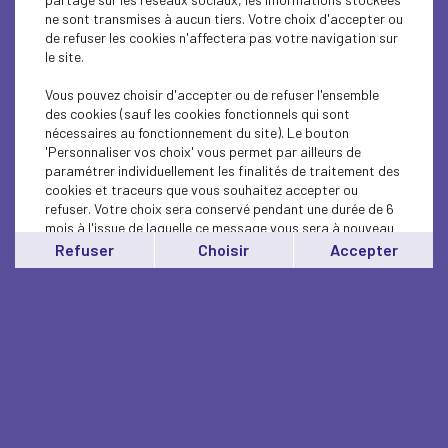
ne sont transmises à aucun tiers. Votre choix d'accepter ou
de refuser les cookies n'affectera pas votre navigation sur
le site.
Vous pouvez choisir d'accepter ou de refuser l'ensemble
des cookies (sauf les cookies fonctionnels qui sont
nécessaires au fonctionnement du site). Le bouton
'Personnaliser vos choix' vous permet par ailleurs de
paramétrer individuellement les finalités de traitement des
cookies et traceurs que vous souhaitez accepter ou
refuser. Votre choix sera conservé pendant une durée de 6
mois à l'issue de laquelle ce message vous sera à nouveau
affiché..
Refuser
Choisir
Accepter
Vous pouvez modifier votre choix à tout moment en
cliquant sur le lien
'cookies'
en bas de page.