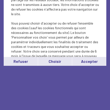
ne sont transmises à aucun tiers. Votre choix d'accepter ou
de refuser les cookies n'affectera pas votre navigation sur
le site.
Vous pouvez choisir d'accepter ou de refuser l'ensemble
des cookies (sauf les cookies fonctionnels qui sont
nécessaires au fonctionnement du site). Le bouton
'Personnaliser vos choix' vous permet par ailleurs de
paramétrer individuellement les finalités de traitement des
cookies et traceurs que vous souhaitez accepter ou
refuser. Votre choix sera conservé pendant une durée de 6
mois à l'issue de laquelle ce message vous sera à nouveau
affiché..
Refuser
Choisir
Accepter
Vous pouvez modifier votre choix à tout moment en
cliquant sur le lien
'cookies'
en bas de page.