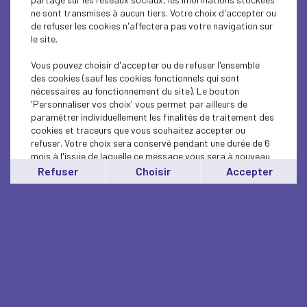
ne sont transmises à aucun tiers. Votre choix d'accepter ou
de refuser les cookies n'affectera pas votre navigation sur
le site.
Vous pouvez choisir d'accepter ou de refuser l'ensemble
des cookies (sauf les cookies fonctionnels qui sont
nécessaires au fonctionnement du site). Le bouton
'Personnaliser vos choix' vous permet par ailleurs de
paramétrer individuellement les finalités de traitement des
cookies et traceurs que vous souhaitez accepter ou
refuser. Votre choix sera conservé pendant une durée de 6
mois à l'issue de laquelle ce message vous sera à nouveau
affiché..
Refuser
Choisir
Accepter
Vous pouvez modifier votre choix à tout moment en
cliquant sur le lien
'cookies'
en bas de page.